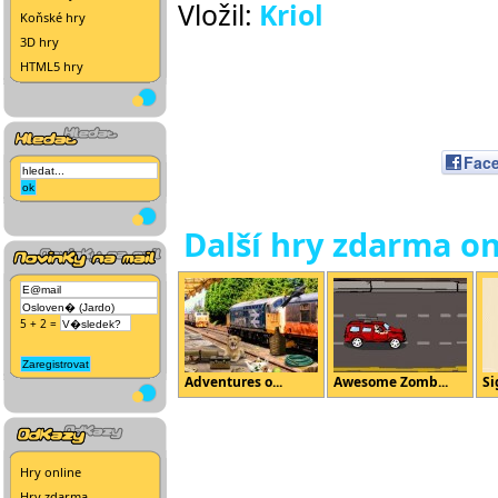
Vložil:
Kriol
Koňské hry
3D hry
HTML5 hry
Fac
Další hry zdarma on
5 + 2 =
Adventures o...
Awesome Zomb...
Si
Hry online
Hry zdarma