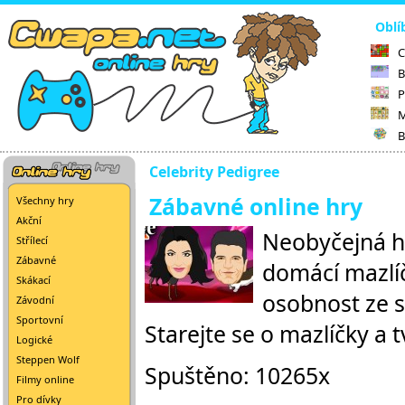
Oblí
C
B
P
M
B
Celebrity Pedigree
Zábavné online hry
Všechny hry
Akční
Neobyčejná hr
Střílecí
Zábavné
domácí mazlíč
Skákací
osobnost ze s
Závodní
Sportovní
Starejte se o mazlíčky a 
Logické
Steppen Wolf
Spuštěno: 10265x
Filmy online
Pro dívky