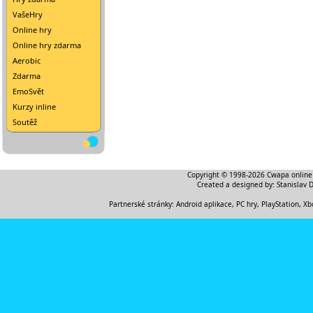
VašeHry
Online hry
Online hry zdarma
Aerobic
Zdarma
EmoSvět
Kurzy inline
Soutěž
Copyright © 1998-2026
Cwapa online
Created a designed by:
Stanislav 
Partnerské stránky:
Android aplikace
,
PC hry, PlayStation, Xb