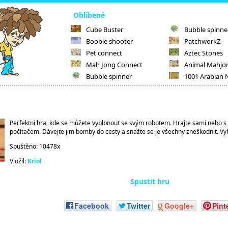
Oblíbené
Cube Buster
Bubble spinne
Booble shooter
PatchworkZ
Pet connect
Aztec Stones
Mah Jong Connect
Animal Mahjo
Bubble spinner
1001 Arabian 
Perfektní hra, kde se můžete vyblbnout se svým robotem. Hrajte sami nebo 
počítačem. Dávejte jim bomby do cesty a snažte se je všechny zneškodnit. Vy
Spuštěno: 10478x
Vložil:
Kriol
Spustit hru
Facebook
Twitter
Google+
Pint