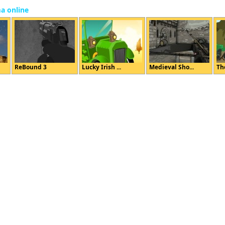
ma online
ReBound 3
Lucky Irish ...
Medieval Sho...
The