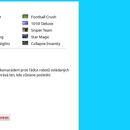
r
Football Crush
1010! Deluxe
Sniper Team
ng
Star Magic
Nights
Collapse Insanity
s kamarádem proti řádce robotů ovládaných
hrává ten, kdo zůstane poslední.
erest