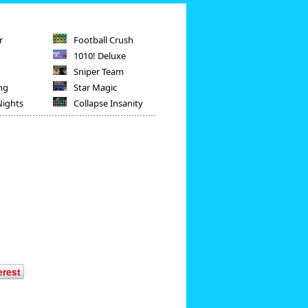
r
Football Crush
1010! Deluxe
Sniper Team
ng
Star Magic
Nights
Collapse Insanity
erest