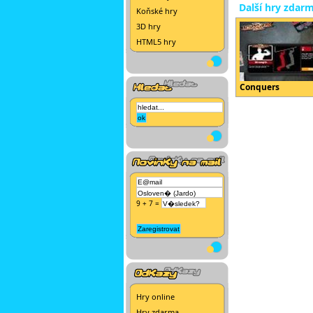
Další hry zdar
Koňské hry
3D hry
HTML5 hry
Conquers
9 + 7 =
Hry online
Hry zdarma