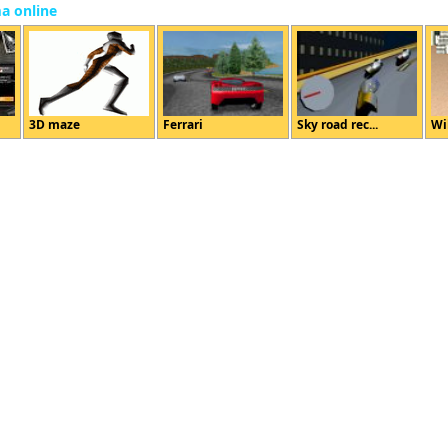
ma online
3D maze
Ferrari
Sky road rec...
Wi