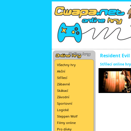
Resident Evil
Střílecí online hry
Všechny hry
Akční
Střílecí
Zábavné
Skákací
Závodní
Sportovní
Logické
Steppen Wolf
Filmy online
Pro dívky