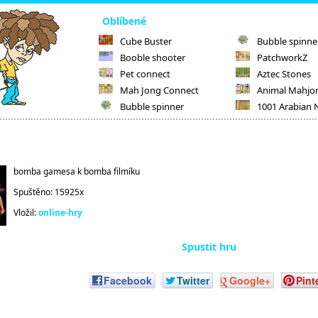
Oblíbené
Cube Buster
Bubble spinne
Booble shooter
PatchworkZ
Pet connect
Aztec Stones
Mah Jong Connect
Animal Mahjo
Bubble spinner
1001 Arabian 
bomba gamesa k bomba filmíku
Spuštěno: 15925x
Vložil:
online-hry
Spustit hru
Facebook
Twitter
Google+
Pint