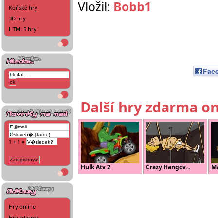
Vložil:
Bobb1
Koňské hry
3D hry
HTML5 hry
Fac
Další hry zdarma on
1 + 1 =
Hulk Atv 2
Crazy Hangov...
Ma
Hry online
Hry zdarma