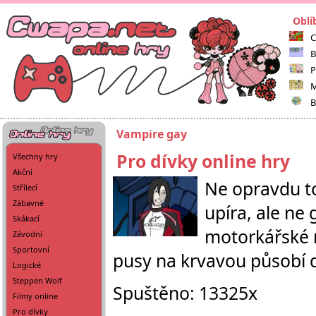
Oblí
C
B
P
M
B
Vampire gay
Pro dívky online hry
Všechny hry
Akční
Ne opravdu to
Střílecí
Zábavné
upíra, ale ne 
Skákací
motorkářské 
Závodní
Sportovní
pusy na krvavou působí d
Logické
Steppen Wolf
Spuštěno: 13325x
Filmy online
Pro dívky