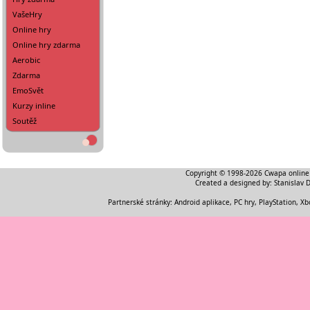
VašeHry
Online hry
Online hry zdarma
Aerobic
Zdarma
EmoSvět
Kurzy inline
Soutěž
Copyright © 1998-2026
Cwapa online
Created a designed by:
Stanislav 
Partnerské stránky:
Android aplikace
,
PC hry, PlayStation, Xb