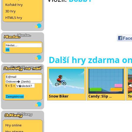
Koňské hry
3D hry
HTML5 hry
Fac
Další hry zdarma on
9 + 5 =
Snow Biker
Candy: Slip ...
To
Hry online
Hry zdarma