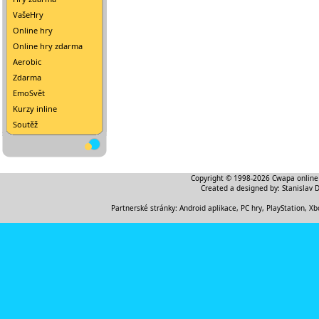
VašeHry
Online hry
Online hry zdarma
Aerobic
Zdarma
EmoSvět
Kurzy inline
Soutěž
Copyright © 1998-2026
Cwapa online
Created a designed by:
Stanislav 
Partnerské stránky:
Android aplikace
,
PC hry, PlayStation, Xb