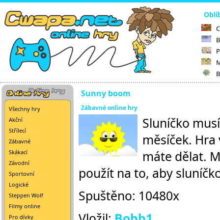
Oblí
C
B
P
M
B
Sunny boom
Zábavné online hry
Všechny hry
Sluníčko musí
Akční
Střílecí
měsíček. Hra 
Zábavné
máte dělat. M
Skákací
Závodní
použít na to, aby sluníčk
Sportovní
Logické
Spuštěno: 10480x
Steppen Wolf
Filmy online
Vložil:
Bobb1
Pro dívky