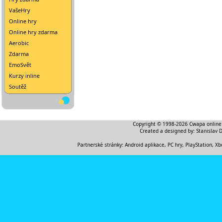
VašeHry
Online hry
Online hry zdarma
Aerobic
Zdarma
EmoSvět
Kurzy inline
Soutěž
Copyright © 1998-2026
Cwapa online
Created a designed by:
Stanislav 
Partnerské stránky:
Android aplikace
,
PC hry, PlayStation, Xb