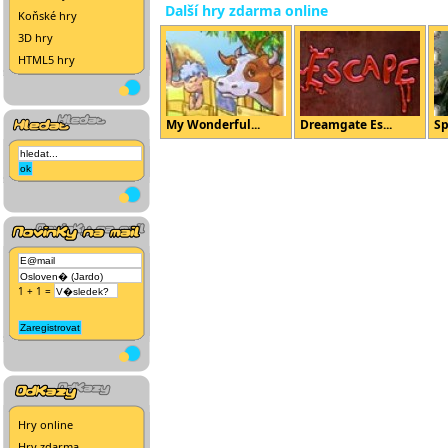
Další hry zdarma online
Koňské hry
3D hry
HTML5 hry
My Wonderful...
Dreamgate Es...
Sp
1 + 1 =
Hry online
Hry zdarma