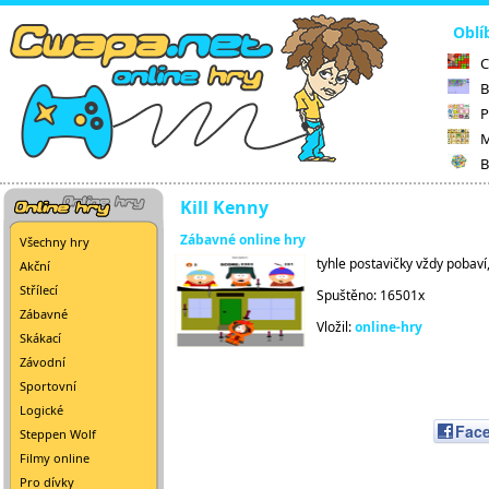
Oblí
C
B
P
M
B
Kill Kenny
Zábavné online hry
Všechny hry
tyhle postavičky vždy pobaví
Akční
Střílecí
Spuštěno: 16501x
Zábavné
Vložil:
online-hry
Skákací
Závodní
Sportovní
Logické
Fac
Steppen Wolf
Filmy online
Pro dívky