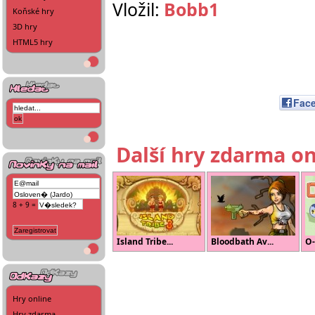
Vložil:
Bobb1
Koňské hry
3D hry
HTML5 hry
Fac
Další hry zdarma on
8 + 9 =
Island Tribe...
Bloodbath Av...
O-
Hry online
Hry zdarma