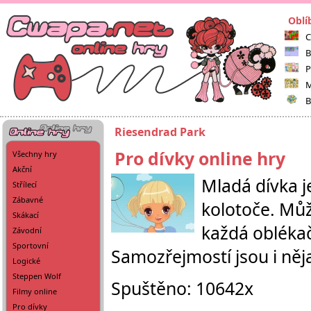
Oblí
C
B
P
M
B
Riesendrad Park
Pro dívky online hry
Všechny hry
Akční
Mladá dívka j
Střílecí
Zábavné
kolotoče. Můž
Skákací
každá oblékač
Závodní
Sportovní
Samozřejmostí jsou i něj
Logické
Steppen Wolf
Spuštěno: 10642x
Filmy online
Pro dívky