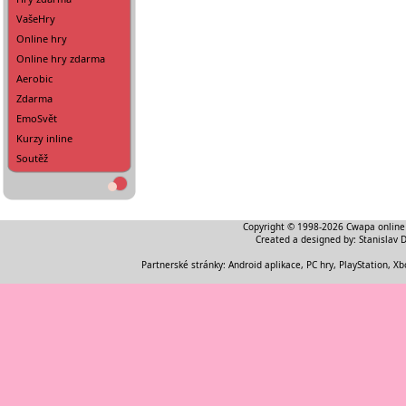
VašeHry
Online hry
Online hry zdarma
Aerobic
Zdarma
EmoSvět
Kurzy inline
Soutěž
Copyright © 1998-2026
Cwapa online
Created a designed by:
Stanislav 
Partnerské stránky:
Android aplikace
,
PC hry, PlayStation, Xb