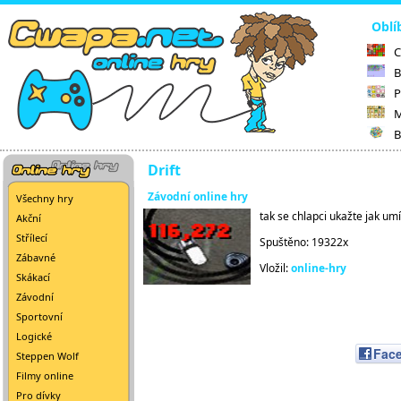
Oblí
C
B
P
M
B
Drift
Závodní online hry
Všechny hry
tak se chlapci ukažte jak um
Akční
Střílecí
Spuštěno: 19322x
Zábavné
Vložil:
online-hry
Skákací
Závodní
Sportovní
Logické
Fac
Steppen Wolf
Filmy online
Pro dívky