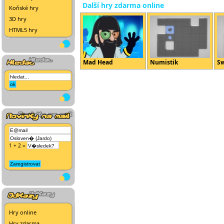
Další hry zdarma online
Koňské hry
3D hry
HTML5 hry
Mad Head
Numistik
Sw
1 + 2 =
Hry online
Hry zdarma