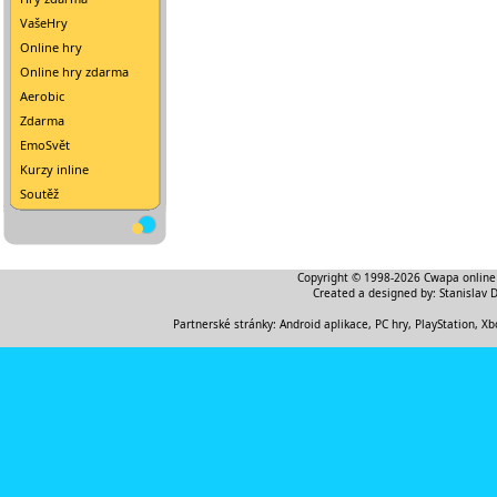
VašeHry
Online hry
Online hry zdarma
Aerobic
Zdarma
EmoSvět
Kurzy inline
Soutěž
Copyright © 1998-2026
Cwapa online
Created a designed by:
Stanislav 
Partnerské stránky:
Android aplikace
,
PC hry, PlayStation, Xb