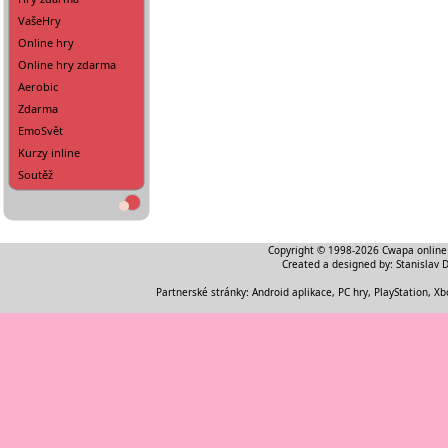
VašeHry
Online hry
Online hry zdarma
Aerobic
Zdarma
EmoSvět
Kurzy inline
Soutěž
Copyright © 1998-2026
Cwapa online
Created a designed by:
Stanislav 
Partnerské stránky:
Android aplikace
,
PC hry, PlayStation, Xb