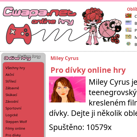
Oblí
C
B
P
M
B
Miley Cyrus
Pro dívky online hry
Všechny hry
Akční
Miley Cyrus j
Střílecí
Zábavné
teenegrovský 
Skákací
kresleném fil
Závodní
Sportovní
dívky. Dejte ji několik ob
Logické
Steppen Wolf
Spuštěno: 10579x
Filmy online
Pro dívky