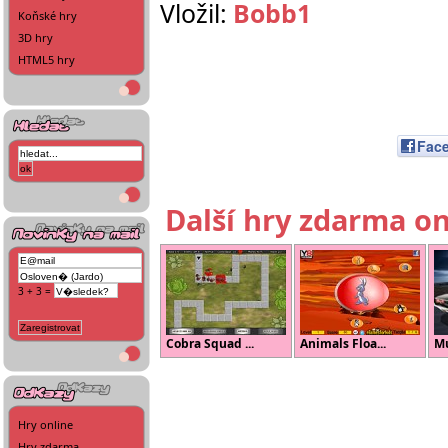
Vložil:
Bobb1
Koňské hry
3D hry
HTML5 hry
Fac
Další hry zdarma on
3 + 3 =
Cobra Squad ...
Animals Floa...
Mu
Hry online
Hry zdarma