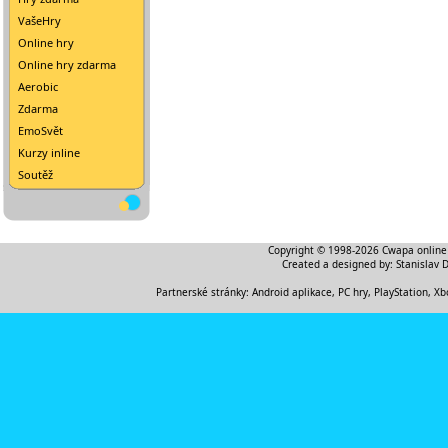
VašeHry
Online hry
Online hry zdarma
Aerobic
Zdarma
EmoSvět
Kurzy inline
Soutěž
Copyright © 1998-2026
Cwapa online
Created a designed by:
Stanislav 
Partnerské stránky:
Android aplikace
,
PC hry, PlayStation, Xb