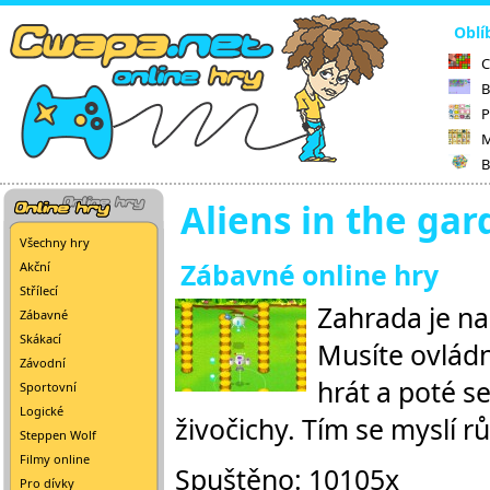
Oblí
C
B
P
M
B
Aliens in the ga
Všechny hry
Zábavné online hry
Akční
Střílecí
Zahrada je n
Zábavné
Skákací
Musíte ovládn
Závodní
hrát a poté s
Sportovní
Logické
živočichy. Tím se myslí r
Steppen Wolf
Filmy online
Spuštěno: 10105x
Pro dívky