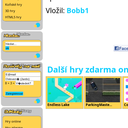
Koňské hry
Vložil:
Bobb1
3D hry
HTML5 hry
Fac
Další hry zdarma on
8 + 3 =
Endless Lake
ParkingMaste...
Co
Hry online
Hry zdarma