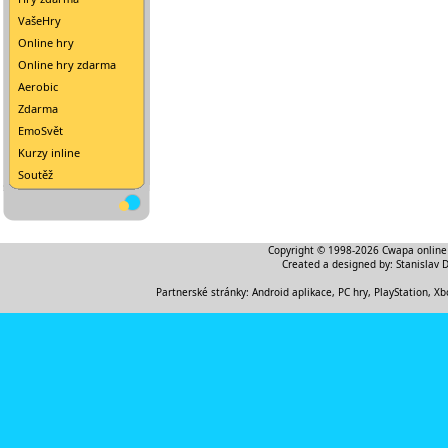
VašeHry
Online hry
Online hry zdarma
Aerobic
Zdarma
EmoSvět
Kurzy inline
Soutěž
Copyright © 1998-2026
Cwapa online
Created a designed by:
Stanislav 
Partnerské stránky:
Android aplikace
,
PC hry, PlayStation, Xb