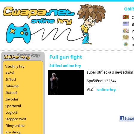
Oblí
C
B
P
M
B
Full gun fight
Střílecí online hry
Všechny hry
super střílečka s nevšedním
Akční
Střílecí
Spuštěno: 13254x
Zábavné
Vložil:
online-hry
Skákací
Závodní
Sportovní
Logické
Fac
Steppen Wolf
Filmy online
Pro dívky