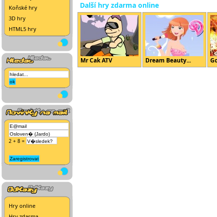
Další hry zdarma online
Koňské hry
3D hry
HTML5 hry
Mr Cak ATV
Dream Beauty...
Go
2 + 8 =
Hry online
Hry zdarma