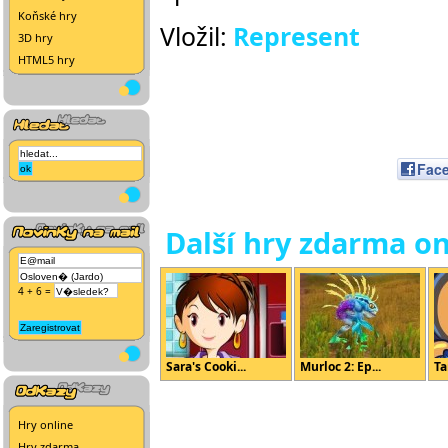
Koňské hry
Vložil:
Represent
3D hry
HTML5 hry
Fac
Další hry zdarma on
4 + 6 =
Sara's Cooki...
Murloc 2: Ep...
Ta
Hry online
Hry zdarma