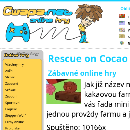
Oblí
C
B
P
M
B
Rescue on Cocao
Všechny hry
Zábavné online hry
Akční
Střílecí
Jak již název
Zábavné
Skákací
kakaovou farm
Závodní
vás řada mini 
Sportovní
Logické
jednou provždy farmu a j
Steppen Wolf
Filmy online
Spuštěno: 10166x
Pro dívky