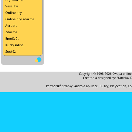
VašeHry
Online hry
Online hry zdarma
Aerobic
Zdarma
EmoSvět
Kurzy inline
Soutěž
Copyright © 1998-2026
Cwapa online
Created a designed by:
Stanislav 
Partnerské stránky:
Android aplikace
,
PC hry, PlayStation, Xb