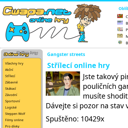
Oblí
C
B
P
M
B
Gangster streets
Střílecí online hry
Všechny hry
Akční
Jste takový pir
Střílecí
Zábavné
pouličních ga
Skákací
musíte shodit
Závodní
Sportovní
Dávejte si pozor na stav
Logické
Steppen Wolf
Spuštěno: 10429x
Filmy online
Pro dívky