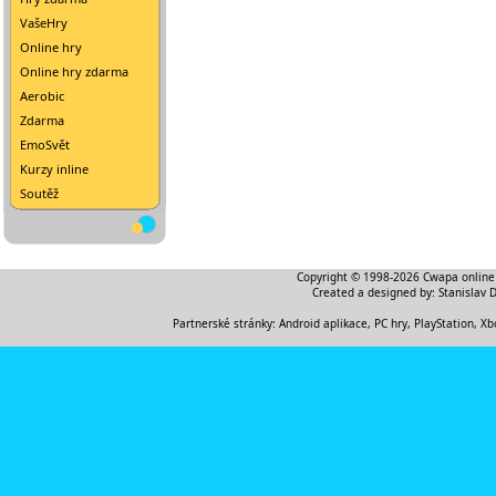
VašeHry
Online hry
Online hry zdarma
Aerobic
Zdarma
EmoSvět
Kurzy inline
Soutěž
Copyright © 1998-2026
Cwapa online
Created a designed by:
Stanislav 
Partnerské stránky:
Android aplikace
,
PC hry, PlayStation, Xb