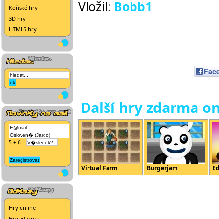
Vložil:
Bobb1
Koňské hry
3D hry
HTML5 hry
Fac
Další hry zdarma on
5 + 6 =
Virtual Farm
Burgerjam
Ed
Hry online
Hry zdarma