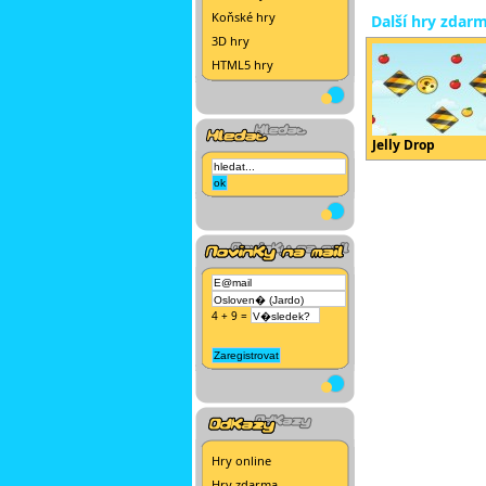
Koňské hry
Další hry zdar
3D hry
HTML5 hry
Jelly Drop
4 + 9 =
Hry online
Hry zdarma