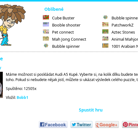
Oblíbené
Cube Buster
Bubble spinne
Booble shooter
PatchworkZ
Pet connect
Aztec Stones
Mah Jong Connect
Animal Mahjo
Bubble spinner
1001 Arabian 
pe
y
Máme možnost si poskládat Audi A5 Kupé. Vyberte si, na kolik dílku budete te
toho. Pokud si nebudete nějak jistí, můžete si ukázat výsledek celého puzzle, 
Spuštěno: 12505x
Vložil:
Bobb1
Spustit hru
Facebook
Twitter
Google+
Pint