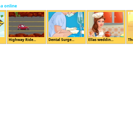
ma online
Highway Ride...
Dental Surge...
Ellas weddin...
Th