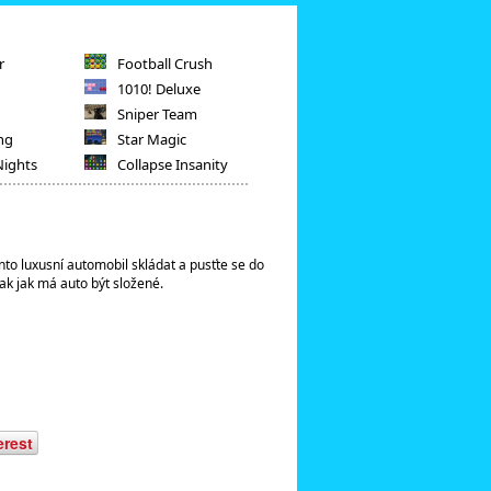
r
Football Crush
1010! Deluxe
Sniper Team
ng
Star Magic
Nights
Collapse Insanity
nto luxusní automobil skládat a pusťte se do
tak jak má auto být složené.
erest