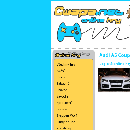
Audi A5 Cou
Logické online hr
Všechny hry
Akční
Střílecí
Zábavné
Skákací
Závodní
Sportovní
Logické
Steppen Wolf
Filmy online
Pro dívky