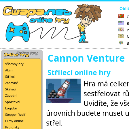
Oblí
C
B
P
M
B
Cannon Venture
Všechny hry
Střílecí online hry
Akční
Střílecí
Hra má celkem
Zábavné
Skákací
sestřelovat rů
Závodní
Uvidíte, že vš
Sportovní
Logické
úrovních budete muset uv
Steppen Wolf
střel.
Filmy online
Pro dívky