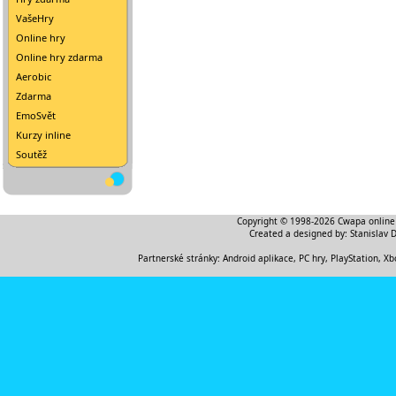
VašeHry
Online hry
Online hry zdarma
Aerobic
Zdarma
EmoSvět
Kurzy inline
Soutěž
Copyright © 1998-2026
Cwapa online
Created a designed by:
Stanislav 
Partnerské stránky:
Android aplikace
,
PC hry, PlayStation, Xb