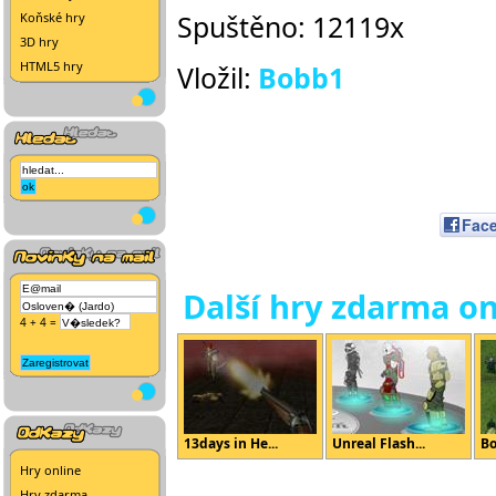
Spuštěno: 12119x
Koňské hry
3D hry
HTML5 hry
Vložil:
Bobb1
Fac
Další hry zdarma on
4 + 4 =
13days in He...
Unreal Flash...
Bo
Hry online
Hry zdarma