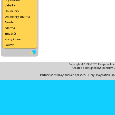
VašeHry
Online hry
Online hry zdarma
Aerobic
Zdarma
EmoSvět
Kurzy inline
Soutěž
Copyright © 1998-2026
Cwapa online
Created a designed by:
Stanislav 
Partnerské stránky:
Android aplikace
,
PC hry, PlayStation, Xb