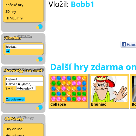
Vložil:
Bobb1
Koňské hry
3D hry
HTML5 hry
Fac
Další hry zdarma on
9 + 4 =
Collapse
Brainiac
Bo
Hry online
Hry zdarma