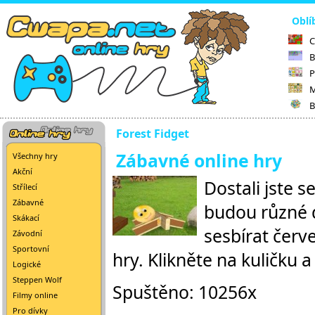
Oblí
C
B
P
M
B
Forest Fidget
Zábavné online hry
Všechny hry
Akční
Dostali jste s
Střílecí
Zábavné
budou různé d
Skákací
sesbírat červ
Závodní
Sportovní
hry. Klikněte na kuličku a
Logické
Steppen Wolf
Spuštěno: 10256x
Filmy online
Pro dívky