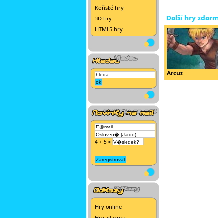
Koňské hry
Další hry zdar
3D hry
HTML5 hry
Arcuz
4 + 5 =
Hry online
Hry zdarma