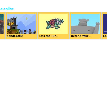
ma online
SandCastle
Toss the Tur...
Defend Your ...
Ca