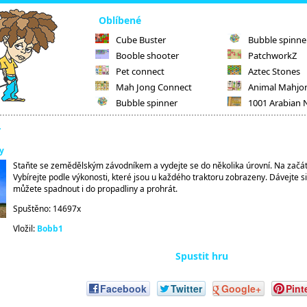
Oblíbené
Cube Buster
Bubble spinne
Booble shooter
PatchworkZ
Pet connect
Aztec Stones
Mah Jong Connect
Animal Mahjo
Bubble spinner
1001 Arabian 
r
y
Staňte se zemědělským závodníkem a vydejte se do několika úrovní. Na začátk
Vybírejte podle výkonosti, které jsou u každého traktoru zobrazeny. Dávejte 
můžete spadnout i do propadliny a prohrát.
Spuštěno: 14697x
Vložil:
Bobb1
Spustit hru
Facebook
Twitter
Google+
Pint