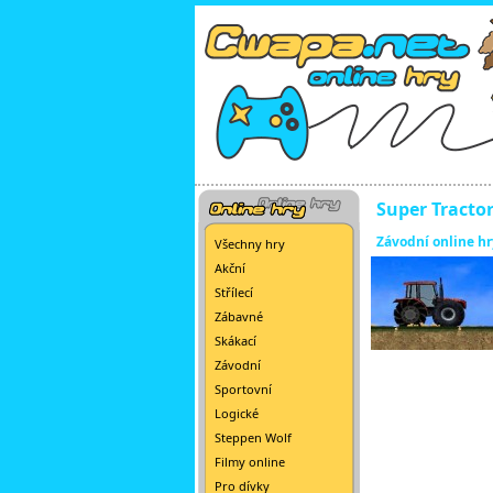
Super Tracto
Závodní online hr
Všechny hry
Akční
Střílecí
Zábavné
Skákací
Závodní
Sportovní
Logické
Steppen Wolf
Filmy online
Pro dívky