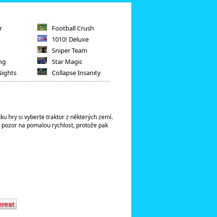
r
Football Crush
1010! Deluxe
Sniper Team
ng
Star Magic
Nights
Collapse Insanity
u hry si vyberte traktor z některých zemí.
si pozor na pomalou rychlost, protože pak
erest