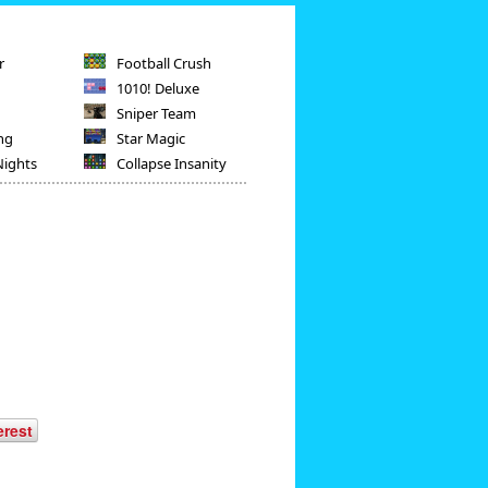
r
Football Crush
1010! Deluxe
Sniper Team
ng
Star Magic
Nights
Collapse Insanity
erest