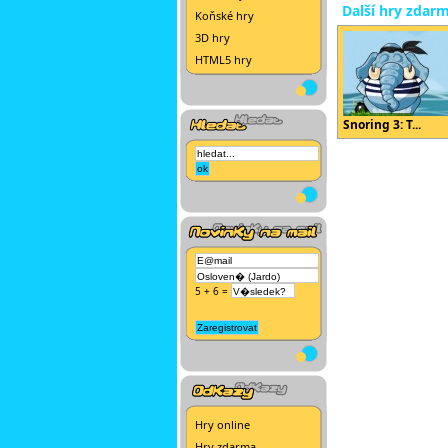
Další hry zdar
Koňské hry
3D hry
HTML5 hry
Snoring 3: T...
5 + 6 =
Hry online
Hry zdarma