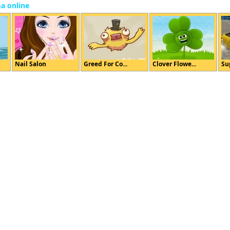
ma online
Nail Salon
Greed For Co...
Clover Flowe...
Sup