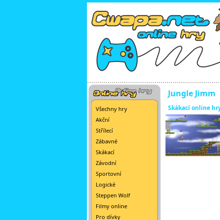
Jungle Jimm
Skákací online hr
Všechny hry
Akční
Střílecí
Zábavné
Skákací
Závodní
Sportovní
Logické
Steppen Wolf
Filmy online
Pro dívky