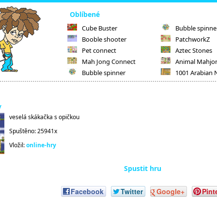
Oblíbené
Cube Buster
Bubble spinne
Booble shooter
PatchworkZ
Pet connect
Aztec Stones
Mah Jong Connect
Animal Mahjo
Bubble spinner
1001 Arabian 
y
veselá skákačka s opičkou
Spuštěno: 25941x
Vložil:
online-hry
Spustit hru
Facebook
Twitter
Google+
Pint