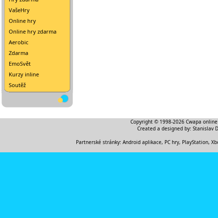
VašeHry
Online hry
Online hry zdarma
Aerobic
Zdarma
EmoSvět
Kurzy inline
Soutěž
Copyright © 1998-2026
Cwapa online
Created a designed by:
Stanislav 
Partnerské stránky:
Android aplikace
,
PC hry, PlayStation, Xb