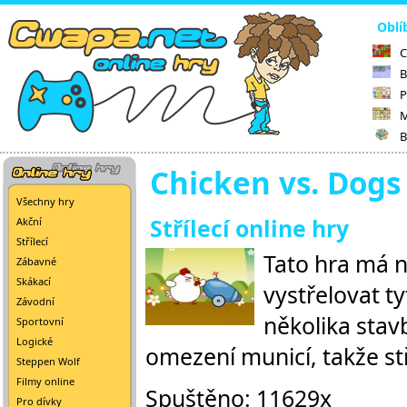
Oblí
C
B
P
M
B
Chicken vs. Dogs
Všechny hry
Střílecí online hry
Akční
Střílecí
Tato hra má n
Zábavné
Skákací
vystřelovat ty
Závodní
několika stavb
Sportovní
Logické
omezení municí, takže stř
Steppen Wolf
Filmy online
Spuštěno: 11629x
Pro dívky