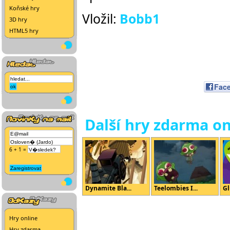
Koňské hry
Vložil:
Bobb1
3D hry
HTML5 hry
Fac
Další hry zdarma on
6 + 1 =
Dynamite Bla...
Teelombies I...
Gl
Hry online
Hry zdarma