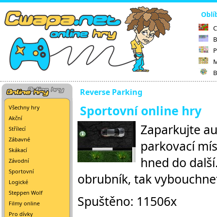
Oblí
C
B
P
M
B
Reverse Parking
Sportovní online hry
Všechny hry
Akční
Zaparkujte au
Střílecí
Zábavné
parkovací mís
Skákací
hned do další
Závodní
Sportovní
obrubník, tak vybouchnet
Logické
Steppen Wolf
Spuštěno: 11506x
Filmy online
Pro dívky