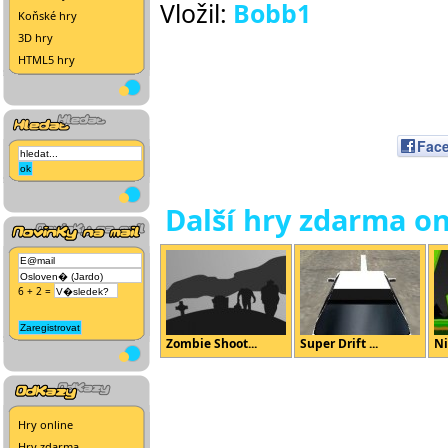
Vložil:
Bobb1
Koňské hry
3D hry
HTML5 hry
Fac
Další hry zdarma on
6 + 2 =
Zombie Shoot...
Super Drift ...
Ni
Hry online
Hry zdarma