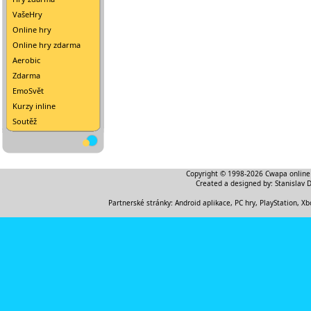
VašeHry
Online hry
Online hry zdarma
Aerobic
Zdarma
EmoSvět
Kurzy inline
Soutěž
Copyright © 1998-2026
Cwapa online
Created a designed by:
Stanislav 
Partnerské stránky:
Android aplikace
,
PC hry, PlayStation, Xb