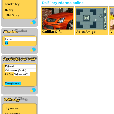
Další hry zdarma online
Koňské hry
3D hry
HTML5 hry
Cadillac Dif...
Adios Amigo
Vi
4 + 5 =
Hry online
Hry zdarma