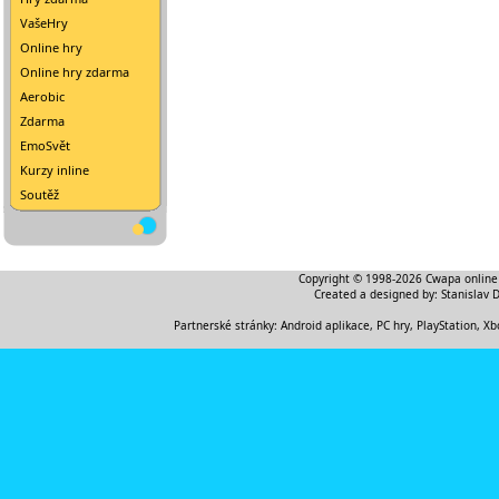
VašeHry
Online hry
Online hry zdarma
Aerobic
Zdarma
EmoSvět
Kurzy inline
Soutěž
Copyright © 1998-2026
Cwapa online
Created a designed by:
Stanislav 
Partnerské stránky:
Android aplikace
,
PC hry, PlayStation, Xb