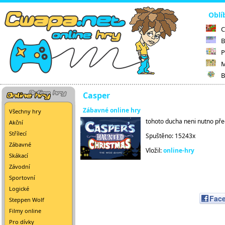
Oblí
C
B
P
M
B
Casper
Zábavné online hry
Všechny hry
tohoto ducha neni nutno před
Akční
Střílecí
Spuštěno: 15243x
Zábavné
Vložil:
online-hry
Skákací
Závodní
Sportovní
Logické
Fac
Steppen Wolf
Filmy online
Pro dívky