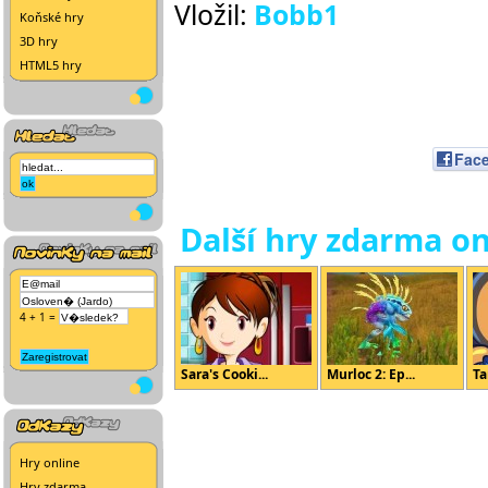
Vložil:
Bobb1
Koňské hry
3D hry
HTML5 hry
Fac
Další hry zdarma on
4 + 1 =
Sara's Cooki...
Murloc 2: Ep...
Ta
Hry online
Hry zdarma