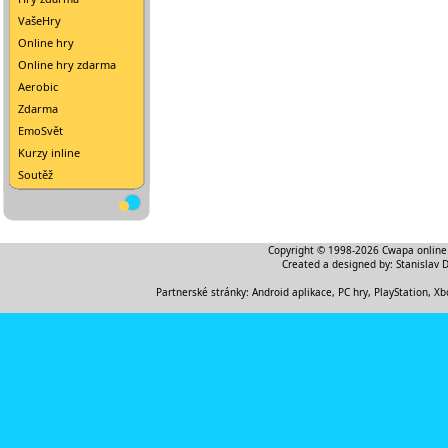
VašeHry
Online hry
Online hry zdarma
Aerobic
Zdarma
EmoSvět
Kurzy inline
Soutěž
Copyright © 1998-2026
Cwapa online
Created a designed by:
Stanislav 
Partnerské stránky:
Android aplikace
,
PC hry, PlayStation, Xb