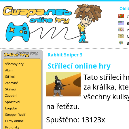
Oblí
C
B
P
M
B
Rabbit Sniper 3
Střílecí online hry
Všechny hry
Akční
Tato střílecí
Střílecí
Zábavné
za králíka, kt
Skákací
všechny kulisy
Závodní
Sportovní
na řetězu.
Logické
Steppen Wolf
Spuštěno: 13123x
Filmy online
Pro dívky