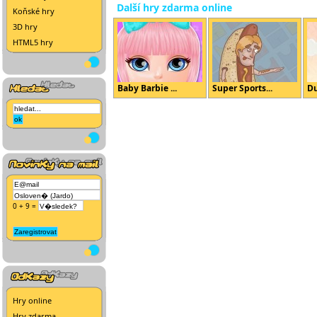
Další hry zdarma online
Koňské hry
3D hry
HTML5 hry
Baby Barbie ...
Super Sports...
Du
0 + 9 =
Hry online
Hry zdarma