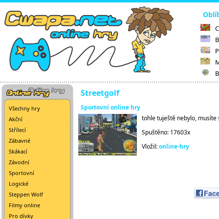
Oblí
C
B
P
M
B
Streetgolf
Sportovní online hry
Všechny hry
tohle tuještě nebylo, musíte s
Akční
Střílecí
Spuštěno: 17603x
Zábavné
Vložil:
online-hry
Skákací
Závodní
Sportovní
Logické
Fac
Steppen Wolf
Filmy online
Pro dívky