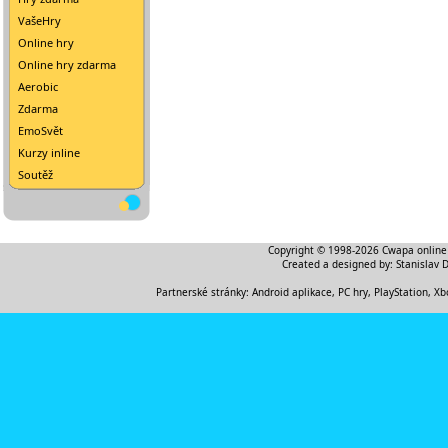
VašeHry
Online hry
Online hry zdarma
Aerobic
Zdarma
EmoSvět
Kurzy inline
Soutěž
Copyright © 1998-2026
Cwapa online
Created a designed by:
Stanislav 
Partnerské stránky:
Android aplikace
,
PC hry, PlayStation, Xb