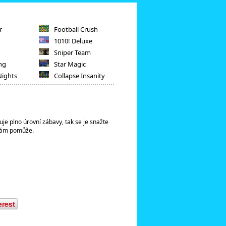
r
Football Crush
1010! Deluxe
Sniper Team
ng
Star Magic
Nights
Collapse Insanity
je plno úrovní zábavy, tak se je snažte
o vám pomůže.
erest