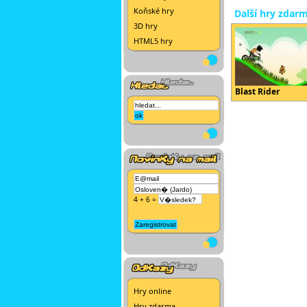
Koňské hry
Další hry zdar
3D hry
HTML5 hry
Blast Rider
4 + 6 =
Hry online
Hry zdarma