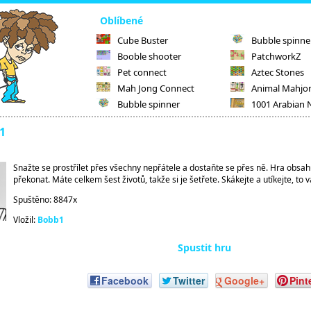
Oblíbené
Cube Buster
Bubble spinne
Booble shooter
PatchworkZ
Pet connect
Aztec Stones
Mah Jong Connect
Animal Mahjo
Bubble spinner
1001 Arabian 
 1
Snažte se prostřílet přes všechny nepřátele a dostaňte se přes ně. Hra obsahu
překonat. Máte celkem šest životů, takže si je šetřete. Skákejte a utíkejte, t
Spuštěno: 8847x
Vložil:
Bobb1
Spustit hru
Facebook
Twitter
Google+
Pint