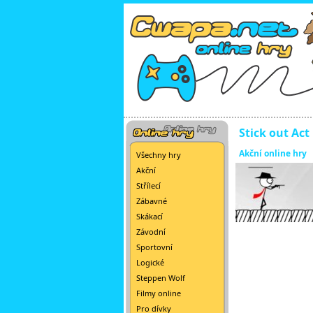
Stick out Act
Akční online hry
Všechny hry
Akční
Střílecí
Zábavné
Skákací
Závodní
Sportovní
Logické
Steppen Wolf
Filmy online
Pro dívky