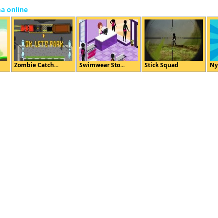
ma online
Zombie Catch...
Swimwear Sto...
Stick Squad
Ny