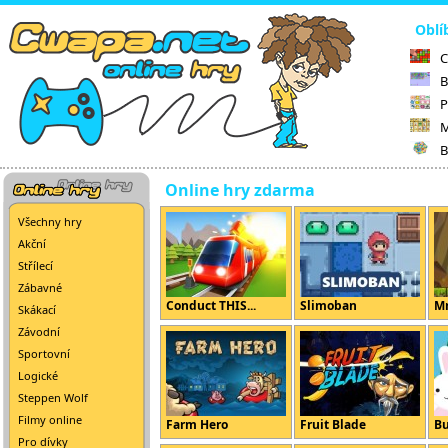
Oblí
C
B
P
M
B
Online hry zdarma
Všechny hry
Akční
Střílecí
Zábavné
Conduct THIS...
Slimoban
Mr
Skákací
Závodní
Sportovní
Logické
Steppen Wolf
Filmy online
Farm Hero
Fruit Blade
B
Pro dívky