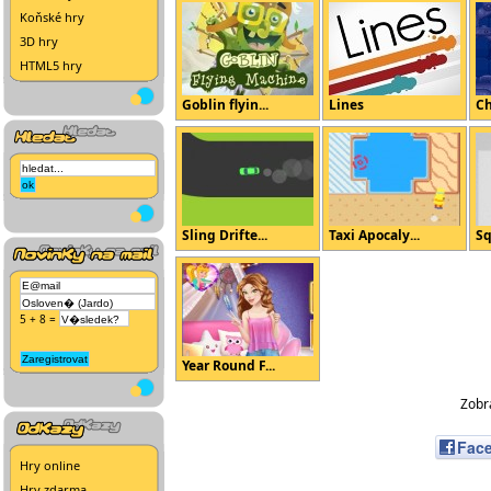
Koňské hry
3D hry
HTML5 hry
Goblin flyin...
Lines
Ch
Sling Drifte...
Taxi Apocaly...
Sq
5 + 8 =
Year Round F...
Zobra
Fac
Hry online
Hry zdarma