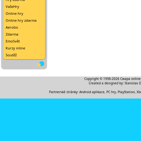
VašeHry
Online hry
Online hry zdarma
Aerobic
Zdarma
EmoSvět
Kurzy inline
Soutěž
Copyright © 1998-2026
Cwapa online
Created a designed by:
Stanislav 
Partnerské stránky:
Android aplikace
,
PC hry, PlayStation, Xb