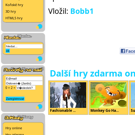
Koňské hry
Vložil:
Bobb1
3D hry
HTML5 hry
Fac
Další hry zdarma on
0 + 2 =
Fashionable ...
Monkey Go Ha...
Su
Hry online
Hry zdarma