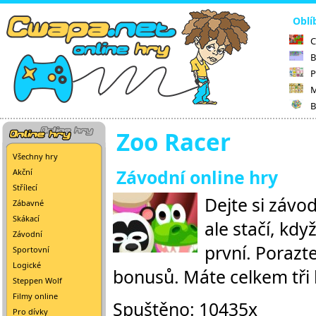
Oblí
C
B
P
M
B
Zoo Racer
Všechny hry
Závodní online hry
Akční
Střílecí
Dejte si závo
Zábavné
Skákací
ale stačí, kd
Závodní
první. Porazt
Sportovní
Logické
bonusů. Máte celkem tři 
Steppen Wolf
Filmy online
Spuštěno: 10435x
Pro dívky