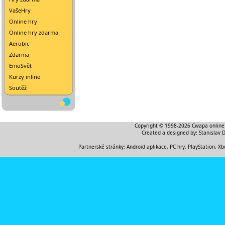
VašeHry
Online hry
Online hry zdarma
Aerobic
Zdarma
EmoSvět
Kurzy inline
Soutěž
Copyright © 1998-2026
Cwapa online
Created a designed by:
Stanislav 
Partnerské stránky:
Android aplikace
,
PC hry, PlayStation, Xb