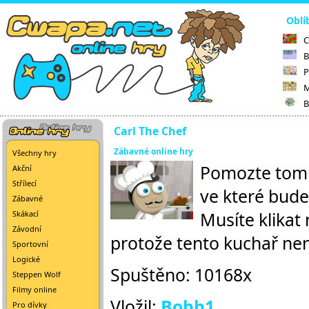
Oblí
C
B
P
M
B
Carl The Chef
Zábavné online hry
Všechny hry
Pomozte tomut
Akční
Střílecí
ve které bude
Zábavné
Musíte klikat
Skákací
Závodní
protože tento kuchař nen
Sportovní
Logické
Spuštěno: 10168x
Steppen Wolf
Filmy online
Vložil:
Bobb1
Pro dívky