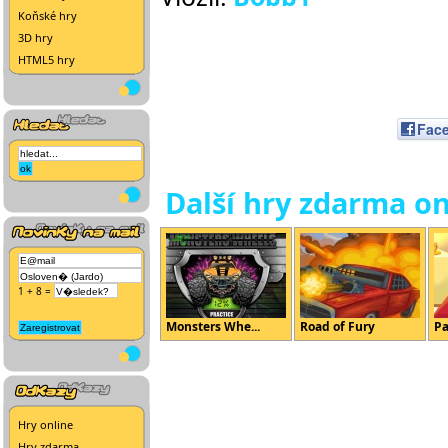
Koňské hry
3D hry
HTML5 hry
Fac
Další hry zdarma on
1 + 8 =
Monsters Whe...
Road of Fury
Pa
Hry online
Hry zdarma