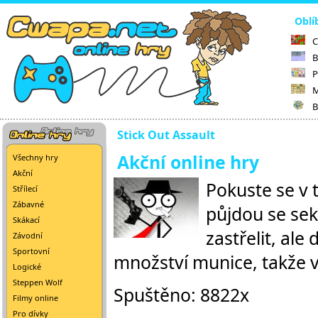
Oblí
C
B
P
M
B
Stick Out Assault
Akční online hry
Všechny hry
Akční
Pokuste se v t
Střílecí
Zábavné
půjdou se sek
Skákací
zastřelit, al
Závodní
Sportovní
množství munice, takže vy
Logické
Steppen Wolf
Spuštěno: 8822x
Filmy online
Pro dívky