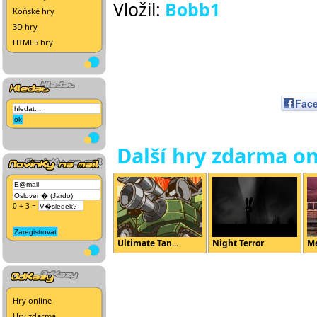
Vložil:
Bobb1
Koňské hry
3D hry
HTML5 hry
Fac
Další hry zdarma on
0 + 3 =
Ultimate Tan...
Night Terror
M
Hry online
Hry zdarma