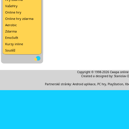
VašeHry
Online hry
Online hry zdarma
Aerobic
Zdarma
EmoSvět
Kurzy inline
Soutěž
Copyright © 1998-2026
Cwapa online
Created a designed by:
Stanislav 
Partnerské stránky:
Android aplikace
,
PC hry, PlayStation, Xb