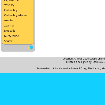
VašeHry
Online hry
Online hry zdarma
Aerobic
Zdarma
EmoSvět
Kurzy inline
Soutěž
Copyright © 1998-2026
Cwapa online
Created a designed by:
Stanislav 
Partnerské stránky:
Android aplikace
,
PC hry, PlayStation, Xb