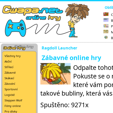
Oblí
C
B
P
M
B
Ragdoll Launcher
Zábavné online hry
Všechny hry
Akční
Odpalte tohot
Střílecí
Zábavné
Pokuste se o 
Skákací
které vám po
Závodní
Sportovní
takové bubliny, která vás 
Logické
Steppen Wolf
Spuštěno: 9271x
Filmy online
Pro dívky