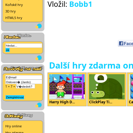
Vložil:
Bobb1
Koňské hry
3D hry
HTML5 hry
Fac
Další hry zdarma on
1 + 7 =
Harry High D...
ClickPlay Ti...
Ca
Hry online
Hry zdarma