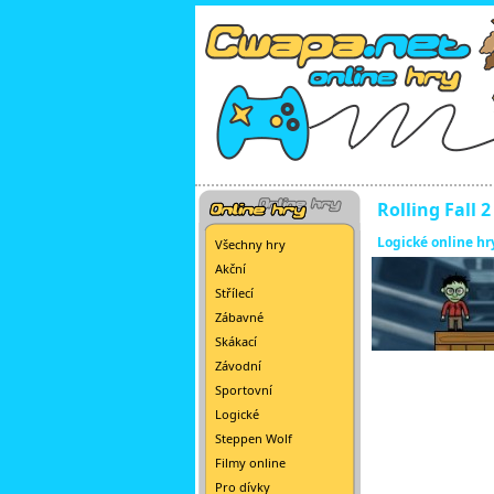
Rolling Fall 2
Logické online hr
Všechny hry
Akční
Střílecí
Zábavné
Skákací
Závodní
Sportovní
Logické
Steppen Wolf
Filmy online
Pro dívky