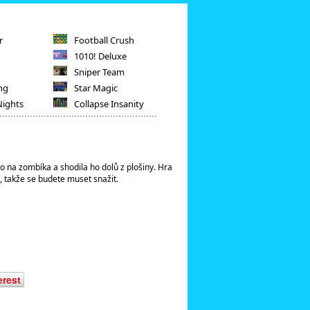
r
Football Crush
1010! Deluxe
Sniper Team
ng
Star Magic
Nights
Collapse Insanity
mo na zombíka a shodila ho dolů z plošiny. Hra
í, takže se budete muset snažit.
erest