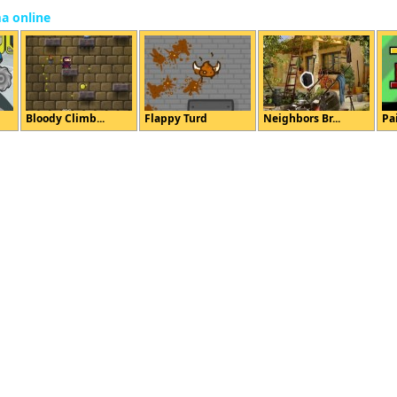
ma online
Bloody Climb...
Flappy Turd
Neighbors Br...
Pa