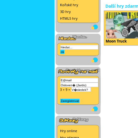
Koňské hry
Další hry zdar
3D hry
HTML5 hry
Moon Truck
3 + 9 =
Hry online
Hry zdarma