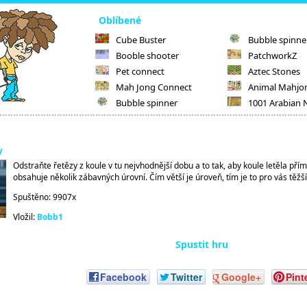
Oblíbené
Cube Buster
Bubble spinne
Booble shooter
PatchworkZ
Pet connect
Aztec Stones
Mah Jong Connect
Animal Mahjo
Bubble spinner
1001 Arabian 
y
Odstraňte řetězy z koule v tu nejvhodnější dobu a to tak, aby koule letěla pří
obsahuje několik zábavných úrovní. Čím větší je úroveň, tím je to pro vás těžš
Spuštěno: 9907x
Vložil:
Bobb1
Spustit hru
Facebook
Twitter
Google+
Pint