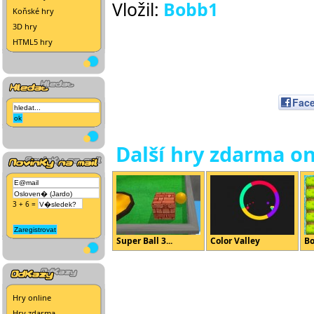
Vložil:
Bobb1
Koňské hry
3D hry
HTML5 hry
Fac
Další hry zdarma on
3 + 6 =
Super Ball 3...
Color Valley
Bo
Hry online
Hry zdarma