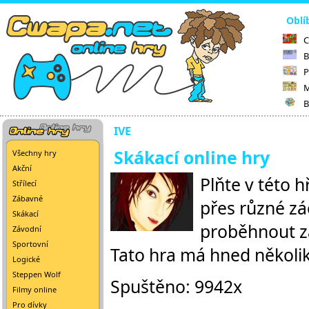
Oblí
C
B
P
M
B
IVE
Skákací online hry
Všechny hry
Akční
Plňte v této 
Střílecí
Zábavné
přes různé zá
Skákací
proběhnout za
Závodní
Sportovní
Tato hra má hned několik 
Logické
Steppen Wolf
Spuštěno: 9942x
Filmy online
Pro dívky