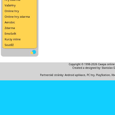
VašeHry
Online hry
Online hry zdarma
Aerobic
Zdarma
EmoSvět
Kurzy inline
Soutěž
Copyright © 1998-2026
Cwapa online
Created a designed by:
Stanislav 
Partnerské stránky:
Android aplikace
,
PC hry, PlayStation, Xb