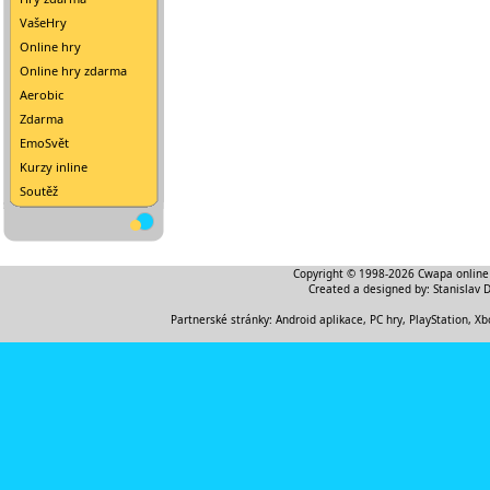
VašeHry
Online hry
Online hry zdarma
Aerobic
Zdarma
EmoSvět
Kurzy inline
Soutěž
Copyright © 1998-2026
Cwapa online
Created a designed by:
Stanislav 
Partnerské stránky:
Android aplikace
,
PC hry, PlayStation, Xb