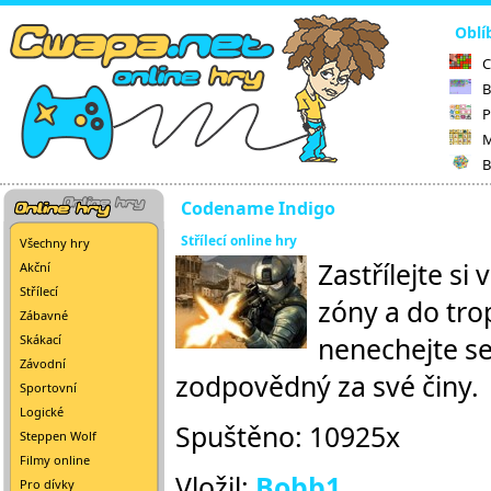
Oblí
C
B
P
M
B
Codename Indigo
Střílecí online hry
Všechny hry
Zastřílejte si
Akční
Střílecí
zóny a do tro
Zábavné
nenechejte se 
Skákací
Závodní
zodpovědný za své činy.
Sportovní
Logické
Spuštěno: 10925x
Steppen Wolf
Filmy online
Vložil:
Bobb1
Pro dívky