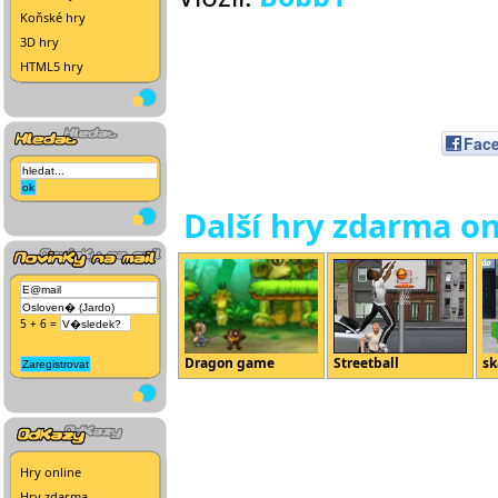
Koňské hry
3D hry
HTML5 hry
Fac
Další hry zdarma on
5 + 6 =
Dragon game
Streetball
sk
Hry online
Hry zdarma