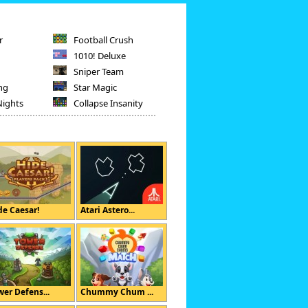
r
Football Crush
1010! Deluxe
Sniper Team
ng
Star Magic
Nights
Collapse Insanity
de Caesar!
Atari Astero...
wer Defens...
Chummy Chum ...