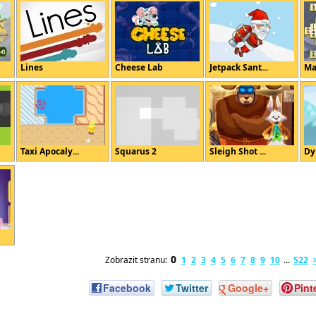
Lines
Cheese Lab
Jetpack Sant...
Ma
Taxi Apocaly...
Squarus 2
Sleigh Shot ...
Dy
0
Zobrazit stranu:
1
2
3
4
5
6
7
8
9
10
...
522
Facebook
Twitter
Google+
Pint