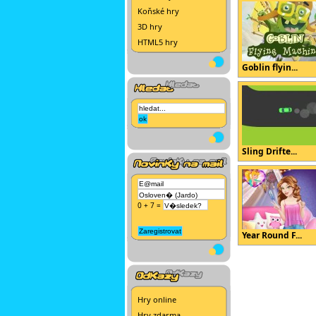
Koňské hry
3D hry
HTML5 hry
Goblin flyin...
Sling Drifte...
0 + 7 =
Year Round F...
Hry online
Hry zdarma