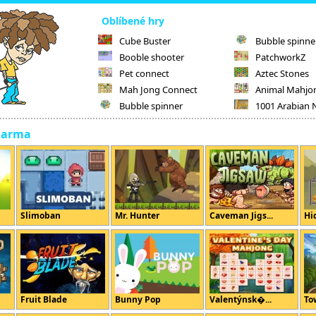
Oblíbené hry
Cube Buster
Bubble spinne
Booble shooter
PatchworkZ
Pet connect
Aztec Stones
Mah Jong Connect
Animal Mahjo
Bubble spinner
1001 Arabian 
darma
Slimoban
Mr. Hunter
Caveman Jigs...
Hi
Fruit Blade
Bunny Pop
Valentýnsk�...
To