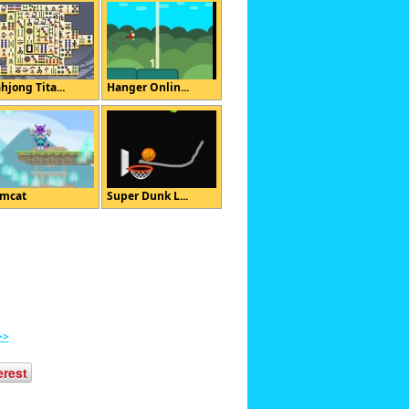
hjong Tita...
Hanger Onlin...
mcat
Super Dunk L...
>>
erest