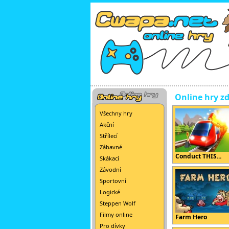
Online hry z
Všechny hry
Akční
Střílecí
Zábavné
Conduct THIS...
Skákací
Závodní
Sportovní
Logické
Steppen Wolf
Filmy online
Farm Hero
Pro dívky