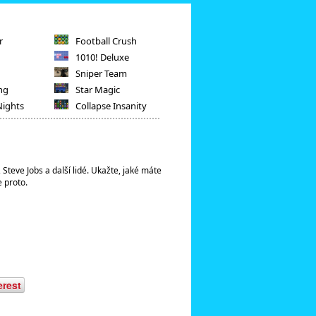
r
Football Crush
1010! Deluxe
Sniper Team
ng
Star Magic
Nights
Collapse Insanity
, Steve Jobs a další lidé. Ukažte, jaké máte
e proto.
erest