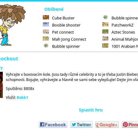
Oblíbené
Cube Buster
Bubble spinne
Booble shooter
PatchworkZ
Pet connect
Aztec Stones
Mah Jong Connect
Animal Mahjo
Bubble spinner
1001 Arabian 
nockout
ry
Vyhrajte v boxovacím kole. Jsou tady různé celebrity a to je třeba Justin Bieber
schopnosti. Bojujte, vyhrávejte a hlavně se sami sebe vylepšujte! Dejte jim vš
Spuštěno: 8808x
Vložil:
Bobb1
Spustit hru
Facebook
Twitter
Google+
Pint