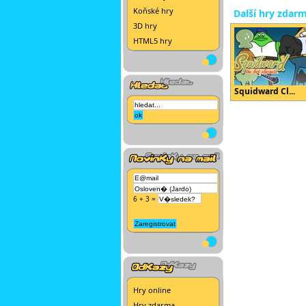
Koňské hry
Další hry zdar
3D hry
HTML5 hry
Squidward Cl...
6 + 3 =
Hry online
Hry zdarma