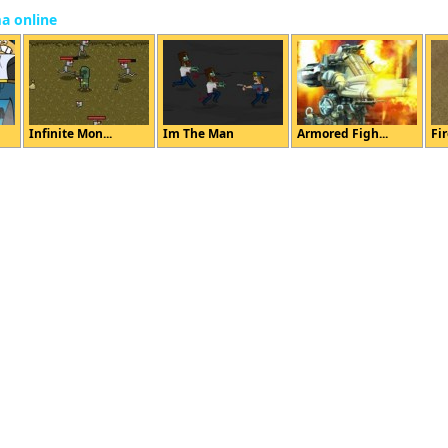
ma online
Infinite Mon...
Im The Man
Armored Figh...
Fi