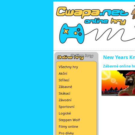
New Years K
Zábavné online h
Všechny hry
Akční
Střílecí
Zábavné
Skákací
Závodní
Sportovní
Logické
Steppen Wolf
Filmy online
Pro dívky