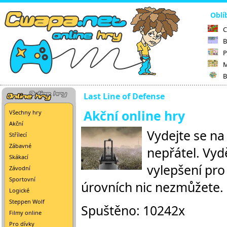
Oblí
C
B
P
M
B
Last Line of Defense
Akční online hry
Všechny hry
Akční
Vydejte se na 
Střílecí
Zábavné
nepřátel. Vyd
Skákací
vylepšení pro 
Závodní
Sportovní
úrovních nic nezmůžete.
Logické
Steppen Wolf
Spuštěno: 10242x
Filmy online
Pro dívky