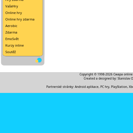
VašeHry
Online hry
Online hry zdarma
Aerobic
Zdarma
EmoSvět
Kurzy inline
Soutěž
Copyright © 1998-2026
Cwapa online
Created a designed by:
Stanislav 
Partnerské stránky:
Android aplikace
,
PC hry, PlayStation, Xb