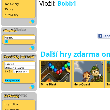
Vložil:
Bobb1
Koňské hry
3D hry
HTML5 hry
Fac
Další hry zdarma on
8 + 3 =
Mine Blast
Hero Quest
Ti
Hry online
Hry zdarma