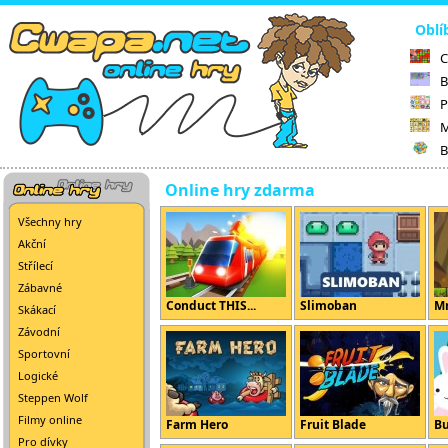
Oblí
C
B
P
M
B
Online hry zdarma
Všechny hry
Akční
Střílecí
Zábavné
Conduct THIS...
Slimoban
Mr
Skákací
Závodní
Sportovní
Logické
Steppen Wolf
Filmy online
Farm Hero
Fruit Blade
B
Pro dívky