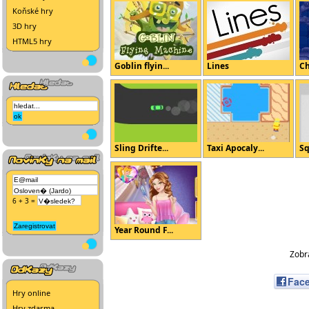
Koňské hry
3D hry
HTML5 hry
Goblin flyin...
Lines
Ch
Sling Drifte...
Taxi Apocaly...
Sq
6 + 3 =
Year Round F...
Zobra
Fac
Hry online
Hry zdarma