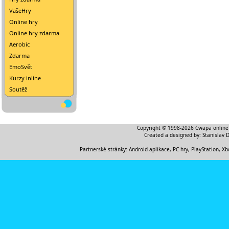
VašeHry
Online hry
Online hry zdarma
Aerobic
Zdarma
EmoSvět
Kurzy inline
Soutěž
Copyright © 1998-2026
Cwapa online
Created a designed by:
Stanislav 
Partnerské stránky:
Android aplikace
,
PC hry, PlayStation, Xb