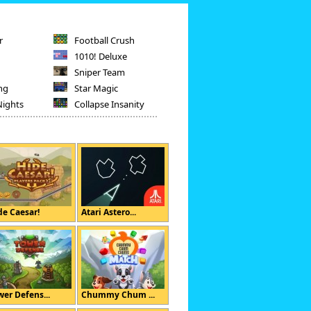
r
Football Crush
1010! Deluxe
Sniper Team
ng
Star Magic
Nights
Collapse Insanity
de Caesar!
Atari Astero...
wer Defens...
Chummy Chum ...