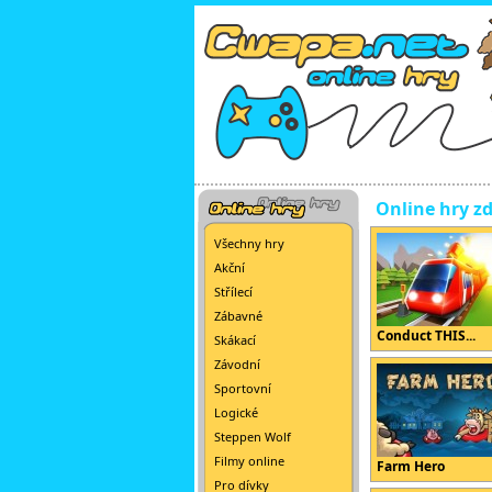
Online hry z
Všechny hry
Akční
Střílecí
Zábavné
Conduct THIS...
Skákací
Závodní
Sportovní
Logické
Steppen Wolf
Filmy online
Farm Hero
Pro dívky