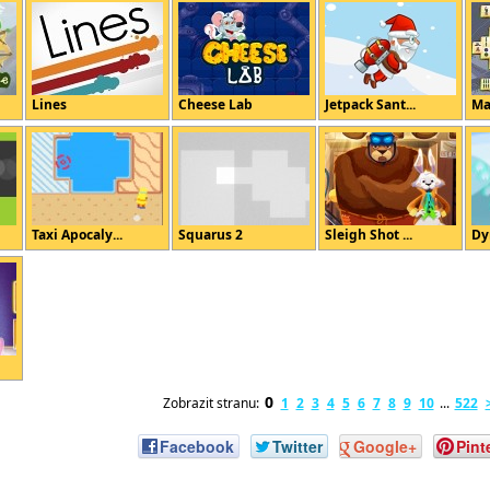
Lines
Cheese Lab
Jetpack Sant...
Ma
Taxi Apocaly...
Squarus 2
Sleigh Shot ...
Dy
0
Zobrazit stranu:
1
2
3
4
5
6
7
8
9
10
...
522
Facebook
Twitter
Google+
Pint