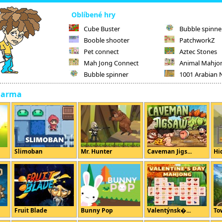
Oblíbené hry
Cube Buster
Bubble spinne
Booble shooter
PatchworkZ
Pet connect
Aztec Stones
Mah Jong Connect
Animal Mahjo
Bubble spinner
1001 Arabian 
darma
Slimoban
Mr. Hunter
Caveman Jigs...
Hi
Fruit Blade
Bunny Pop
Valentýnsk�...
To