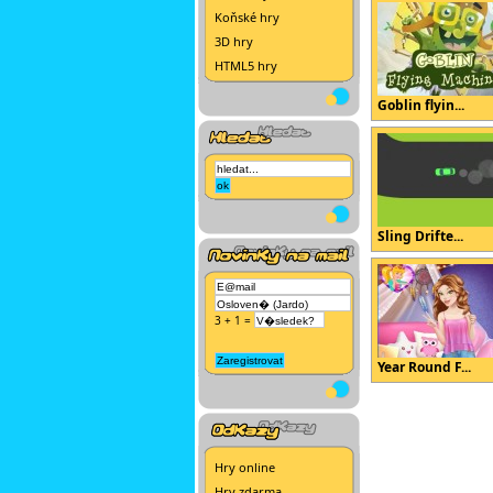
Koňské hry
3D hry
HTML5 hry
Goblin flyin...
Sling Drifte...
3 + 1 =
Year Round F...
Hry online
Hry zdarma