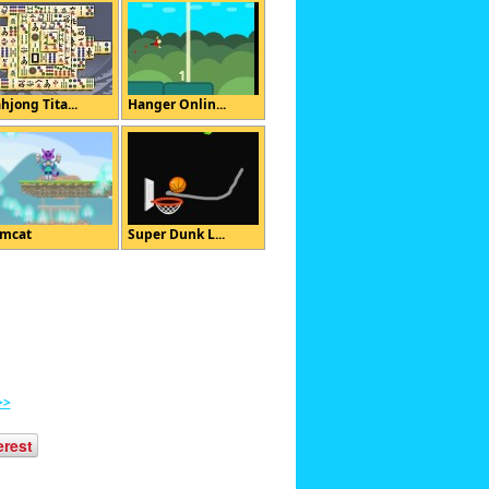
hjong Tita...
Hanger Onlin...
mcat
Super Dunk L...
>>
erest