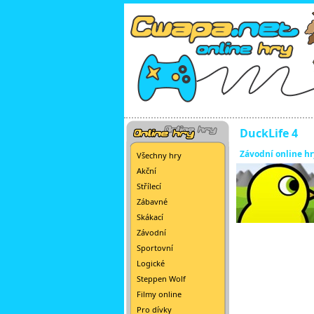
DuckLife 4
Závodní online hr
Všechny hry
Akční
Střílecí
Zábavné
Skákací
Závodní
Sportovní
Logické
Steppen Wolf
Filmy online
Pro dívky