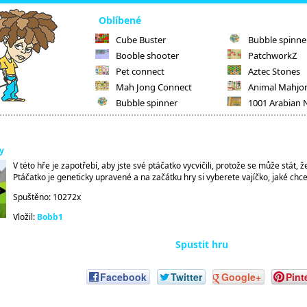
Oblíbené
Cube Buster
Bubble spinne
Booble shooter
PatchworkZ
Pet connect
Aztec Stones
Mah Jong Connect
Animal Mahjo
Bubble spinner
1001 Arabian 
y
V této hře je zapotřebí, aby jste své ptáčatko vycvičili, protože se může stát, 
Ptáčatko je geneticky upravené a na začátku hry si vyberete vajíčko, jaké chce
Spuštěno: 10272x
Vložil:
Bobb1
Spustit hru
Facebook
Twitter
Google+
Pint