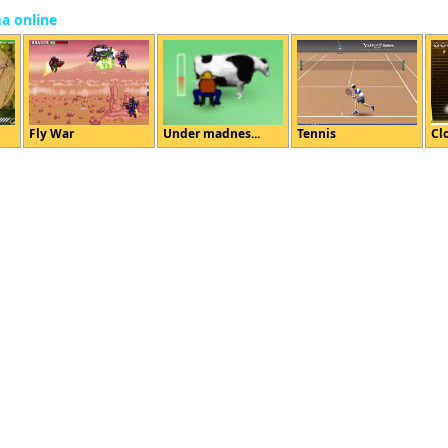
ma online
Fly War
Under madnes...
Tennis
Cl