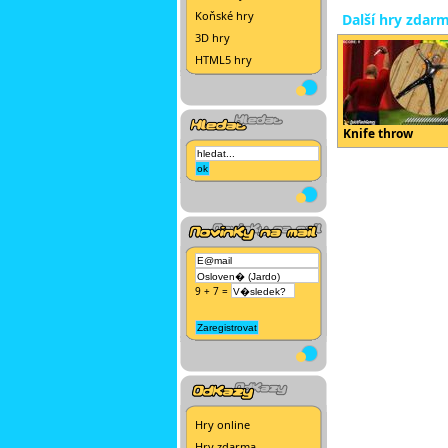
Koňské hry
Další hry zdar
3D hry
HTML5 hry
Knife throw
9 + 7 =
Hry online
Hry zdarma