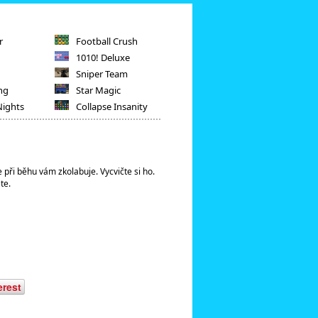
r
Football Crush
1010! Deluxe
Sniper Team
ng
Star Magic
Nights
Collapse Insanity
že při běhu vám zkolabuje. Vycvičte si ho.
te.
erest