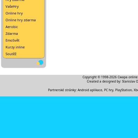
VašeHry
Online hry
Online hry zdarma
Aerobic
Zdarma
EmoSvět
Kurzy inline
Soutěž
Copyright © 1998-2026
Cwapa online
Created a designed by:
Stanislav 
Partnerské stránky:
Android aplikace
,
PC hry, PlayStation, Xb