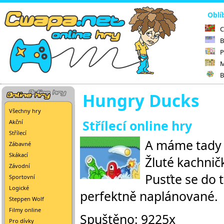
Oblí
C
B
P
M
B
Hungry Ducks
Všechny hry
Střílecí online hry
Akční
Střílecí
A máme tady h
Zábavné
Skákací
Žluté kachničk
Závodní
Pusťte se do 
Sportovní
Logické
perfektně naplánované.
Steppen Wolf
Filmy online
Spuštěno: 9225x
Pro dívky