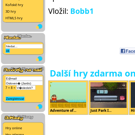
Koňské hry
Vložil:
Bobb1
3D hry
HTML5 hry
Fac
Další hry zdarma on
7 + 8 =
Adventure of...
Just Park I...
Hi
Hry online
Hry zdarma