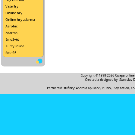
VašeHry
Online hry
Online hry zdarma
Aerobic
Zdarma
EmoSvět
Kurzy inline
Soutěž
Copyright © 1998-2026
Cwapa online
Created a designed by:
Stanislav 
Partnerské stránky:
Android aplikace
,
PC hry, PlayStation, Xb