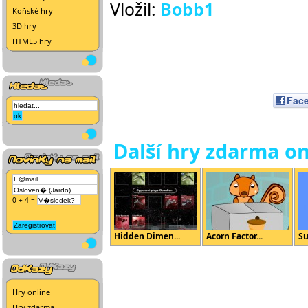
Vložil:
Bobb1
Koňské hry
3D hry
HTML5 hry
Fac
Další hry zdarma on
0 + 4 =
Hidden Dimen...
Acorn Factor...
Su
Hry online
Hry zdarma