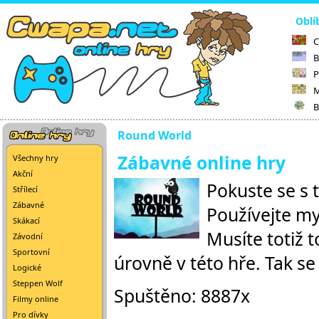
Oblí
C
B
P
M
B
Round World
Zábavné online hry
Všechny hry
Akční
Pokuste se s 
Střílecí
Zábavné
Používejte my
Skákací
Musíte totiž 
Závodní
Sportovní
úrovně v této hře. Tak se
Logické
Steppen Wolf
Spuštěno: 8887x
Filmy online
Pro dívky