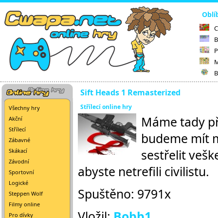
Oblí
C
B
P
M
B
Sift Heads 1 Remasterized
Střílecí online hry
Všechny hry
Máme tady pře
Akční
Střílecí
budeme mít m
Zábavné
sestřelit vešk
Skákací
Závodní
abyste netrefili civilistu.
Sportovní
Logické
Spuštěno: 9791x
Steppen Wolf
Filmy online
Vložil:
Bobb1
Pro dívky