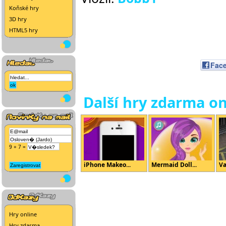
Koňské hry
3D hry
HTML5 hry
Fac
Další hry zdarma on
9 + 7 =
iPhone Makeo...
Mermaid Doll...
Va
Hry online
Hry zdarma