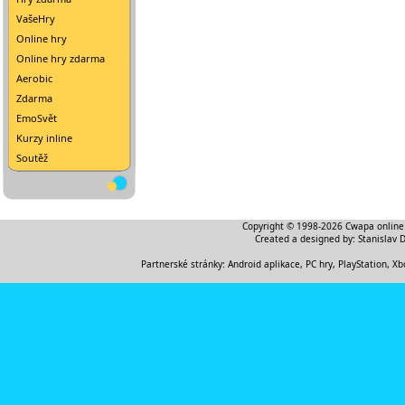
VašeHry
Online hry
Online hry zdarma
Aerobic
Zdarma
EmoSvět
Kurzy inline
Soutěž
Copyright © 1998-2026
Cwapa online
Created a designed by:
Stanislav 
Partnerské stránky:
Android aplikace
,
PC hry, PlayStation, Xb