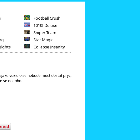
r
Football Crush
1010! Deluxe
Sniper Team
ng
Star Magic
Nights
Collapse Insanity
ějaké vozidlo se nebude moct dostat pryč,
e se do toho.
erest