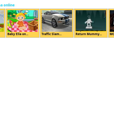
ma online
Baby Ella on...
Traffic Slam...
Return Mummy...
MO