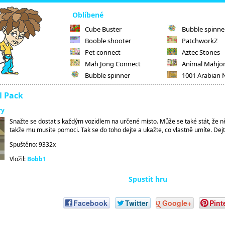
Oblíbené
Cube Buster
Bubble spinne
Booble shooter
PatchworkZ
Pet connect
Aztec Stones
Mah Jong Connect
Animal Mahjo
Bubble spinner
1001 Arabian 
l Pack
ry
Snažte se dostat s každým vozidlem na určené místo. Může se také stát, že n
takže mu musíte pomoci. Tak se do toho dejte a ukažte, co vlastně umíte. Dejt
Spuštěno: 9332x
Vložil:
Bobb1
Spustit hru
Facebook
Twitter
Google+
Pint