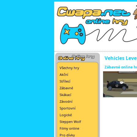
Vehicles Leve
Zábavné online h
Všechny hry
Akční
Střílecí
Zábavné
Skákací
Závodní
Sportovní
Logické
Steppen Wolf
Filmy online
Pro dívky