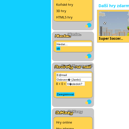
Koňské hry
Další hry zdar
3D hry
HTML5 hry
Super Soccer...
8 + 0 =
Hry online
Hry zdarma