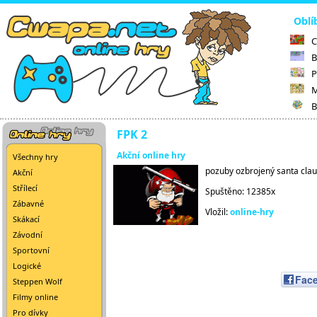
Oblí
C
B
P
M
B
FPK 2
Akční online hry
Všechny hry
pozuby ozbrojený santa clau
Akční
Střílecí
Spuštěno: 12385x
Zábavné
Vložil:
online-hry
Skákací
Závodní
Sportovní
Logické
Fac
Steppen Wolf
Filmy online
Pro dívky