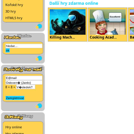
Další hry zdarma online
Koňské hry
3D hry
HTML5 hry
Killing Mach...
Cooking Acad...
Ba
8 + 8 =
Hry online
Hry zdarma