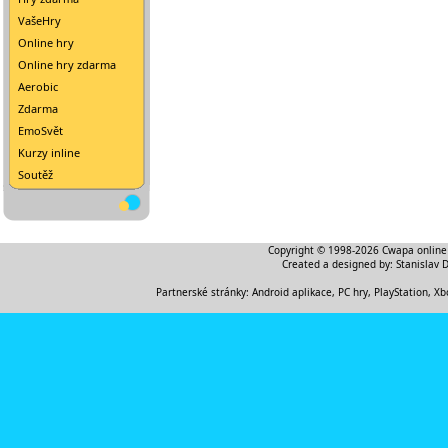
VašeHry
Online hry
Online hry zdarma
Aerobic
Zdarma
EmoSvět
Kurzy inline
Soutěž
Copyright © 1998-2026
Cwapa online
Created a designed by:
Stanislav 
Partnerské stránky:
Android aplikace
,
PC hry, PlayStation, Xb