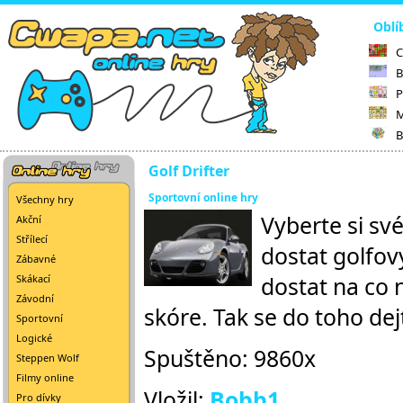
Oblí
C
B
P
M
B
Golf Drifter
Sportovní online hry
Všechny hry
Vyberte si své
Akční
Střílecí
dostat golfov
Zábavné
dostat na co 
Skákací
Závodní
skóre. Tak se do toho dej
Sportovní
Logické
Spuštěno: 9860x
Steppen Wolf
Filmy online
Vložil:
Bobb1
Pro dívky