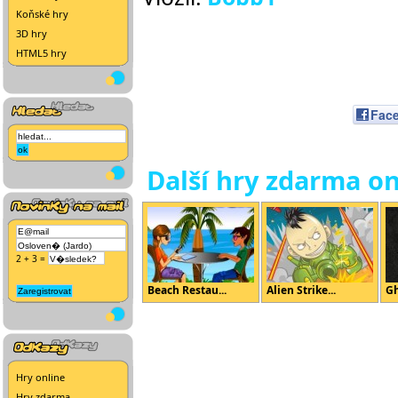
Koňské hry
3D hry
HTML5 hry
Fac
Další hry zdarma on
2 + 3 =
Beach Restau...
Alien Strike...
Gh
Hry online
Hry zdarma