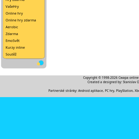
VašeHry
Online hry
Online hry zdarma
Aerobic
Zdarma
EmoSvět
Kurzy inline
Soutěž
Copyright © 1998-2026
Cwapa online
Created a designed by:
Stanislav 
Partnerské stránky:
Android aplikace
,
PC hry, PlayStation, Xb