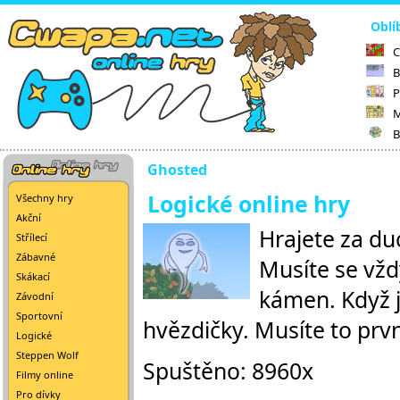
Oblí
C
B
P
M
B
Ghosted
Logické online hry
Všechny hry
Akční
Hrajete za du
Střílecí
Zábavné
Musíte se vždy
Skákací
kámen. Když j
Závodní
Sportovní
hvězdičky. Musíte to prv
Logické
Steppen Wolf
Spuštěno: 8960x
Filmy online
Pro dívky