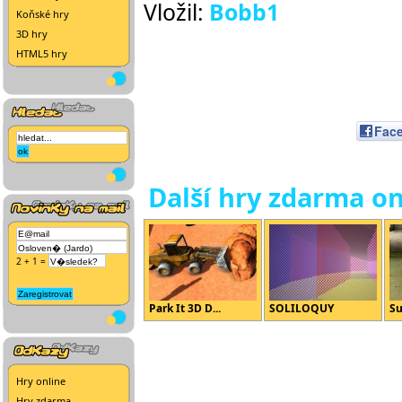
Vložil:
Bobb1
Koňské hry
3D hry
HTML5 hry
Fac
Další hry zdarma on
2 + 1 =
Park It 3D D...
SOLILOQUY
Su
Hry online
Hry zdarma