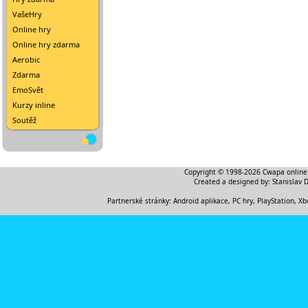
VašeHry
Online hry
Online hry zdarma
Aerobic
Zdarma
EmoSvět
Kurzy inline
Soutěž
Copyright © 1998-2026
Cwapa online
Created a designed by:
Stanislav 
Partnerské stránky:
Android aplikace
,
PC hry, PlayStation, Xb