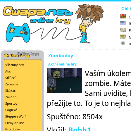
Oblí
C
B
P
M
B
Zombudoy
Akční online hry
Všechny hry
Vaším úkolem 
Akční
Střílecí
zombie. Máte 
Zábavné
Sami uvidíte, 
Skákací
Závodní
přežijte to. To je to nejhl
Sportovní
Logické
Spuštěno: 8504x
Steppen Wolf
Filmy online
Vložil:
Bobb1
Pro dívky