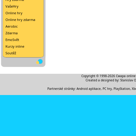
VašeHry
Online hry
Online hry zdarma
Aerobic
Zdarma
EmoSvět
Kurzy inline
Soutěž
Copyright © 1998-2026
Cwapa online
Created a designed by:
Stanislav 
Partnerské stránky:
Android aplikace
,
PC hry, PlayStation, Xb