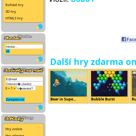
Koňské hry
3D hry
HTML5 hry
Fac
Další hry zdarma on
0 + 1 =
Bear in Supe...
Bubble Burst
Ru
Hry online
Hry zdarma