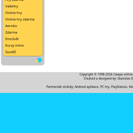
VašeHry
Online hry
Online hry zdarma
Aerobic
Zdarma
EmoSvět
Kurzy inline
Soutěž
Copyright © 1998-2026
Cwapa online
Created a designed by:
Stanislav 
Partnerské stránky:
Android aplikace
,
PC hry, PlayStation, Xb