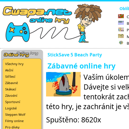
Oblí
C
B
P
M
B
StickSave 5 Beach Party
Zábavné online hry
Všechny hry
Akční
Vaším úkolem 
Střílecí
Zábavné
Dávejte si vel
Skákací
tentokrát zac
Závodní
Sportovní
této hry, je zachránit je 
Logické
Steppen Wolf
Spuštěno: 8620x
Filmy online
Pro dívky