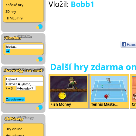
Vložil:
Bobb1
Koňské hry
3D hry
HTML5 hry
Fac
Další hry zdarma on
7 + 0 =
Fish Money
Tennis Maste...
Cr
Hry online
Hry zdarma