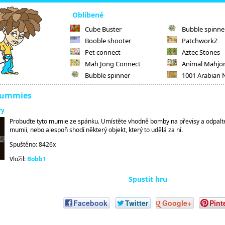
Oblíbené
Cube Buster
Bubble spinne
Booble shooter
PatchworkZ
Pet connect
Aztec Stones
Mah Jong Connect
Animal Mahjo
Bubble spinner
1001 Arabian 
Mummies
ry
Probuďte tyto mumie ze spánku. Umístěte vhodně bomby na převisy a odpalte j
mumii, nebo alespoň shodí některý objekt, který to udělá za ní.
Spuštěno: 8426x
Vložil:
Bobb1
Spustit hru
Facebook
Twitter
Google+
Pint