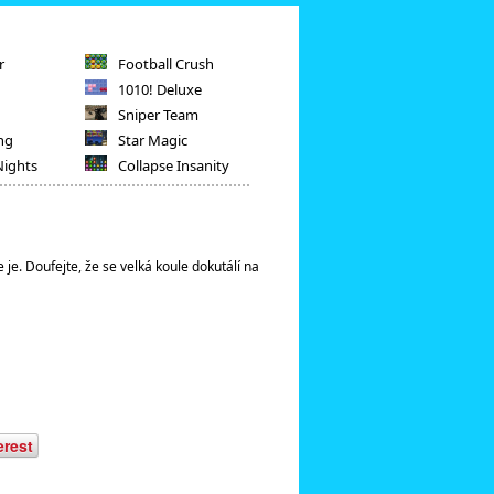
r
Football Crush
1010! Deluxe
Sniper Team
ng
Star Magic
Nights
Collapse Insanity
e. Doufejte, že se velká koule dokutálí na
erest