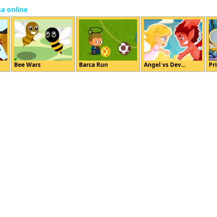
ma online
Bee Wars
Barca Run
Angel vs Dev...
Pri