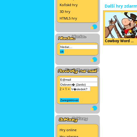
Koňské hry
Další hry zdar
3D hry
HTML5 hry
Cowboy Word ...
2 + 1 =
Hry online
Hry zdarma