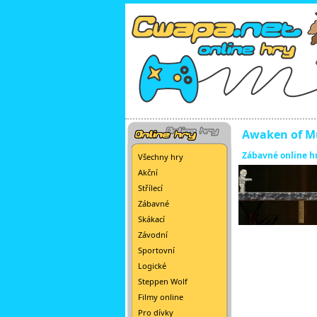
Awaken of 
Zábavné online h
Všechny hry
Akční
Střílecí
Zábavné
Skákací
Závodní
Sportovní
Logické
Steppen Wolf
Filmy online
Pro dívky