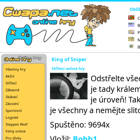
Oblí
C
B
P
M
B
King of Sniper
Střílecí online hry
Všechny hry
Odstřelte vše
Akční
Střílecí
je tady krále
Zábavné
je úroveň! Tak
Skákací
Závodní
je všechny a nemějte slit
Sportovní
Logické
Spuštěno: 9694x
Steppen Wolf
Filmy online
Vložil:
Bobb1
Pro dívky