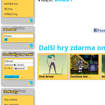
Koňské hry
3D hry
HTML5 hry
Fac
Další hry zdarma on
5 + 4 =
One Arrow
Zombies Ate ...
At
Hry online
Hry zdarma