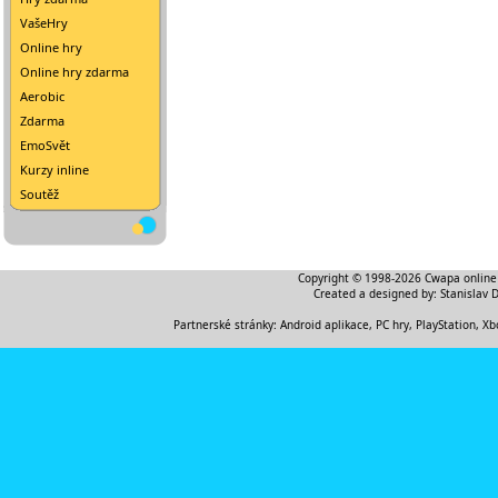
VašeHry
Online hry
Online hry zdarma
Aerobic
Zdarma
EmoSvět
Kurzy inline
Soutěž
Copyright © 1998-2026
Cwapa online
Created a designed by:
Stanislav 
Partnerské stránky:
Android aplikace
,
PC hry, PlayStation, Xb