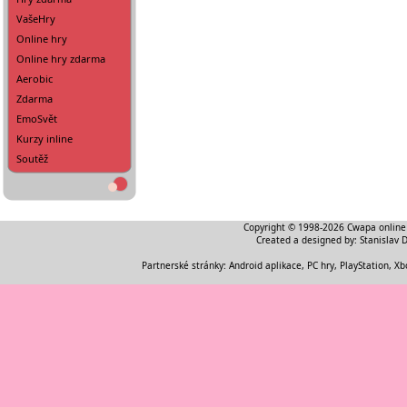
VašeHry
Online hry
Online hry zdarma
Aerobic
Zdarma
EmoSvět
Kurzy inline
Soutěž
Copyright © 1998-2026
Cwapa online
Created a designed by:
Stanislav 
Partnerské stránky:
Android aplikace
,
PC hry, PlayStation, Xb