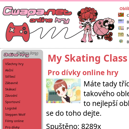
Oblí
C
B
P
M
B
My Skating Class
Všechny hry
Pro dívky online hry
Akční
Střílecí
Máte tady tří
Zábavné
Skákací
takového oble
Závodní
to nejlepší ob
Sportovní
Logické
se do toho dejte.
Steppen Wolf
Filmy online
Spuštěno: 8289x
Pro dívky