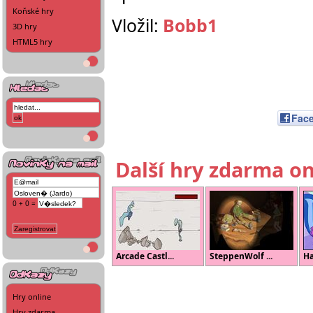
Koňské hry
Vložil:
Bobb1
3D hry
HTML5 hry
Fac
Další hry zdarma on
0 + 0 =
Arcade Castl...
SteppenWolf ...
Ha
Hry online
Hry zdarma